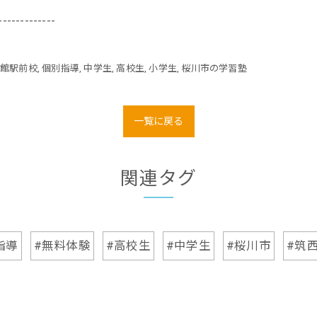
-------------
下館駅前校
個別指導
中学生
高校生
小学生
桜川市の学習塾
一覧に戻る
関連タグ
指導
#無料体験
#高校生
#中学生
#桜川市
#筑