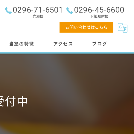
0296-71-6501
0296-45-6600
岩瀬校
下館駅前校
お問い合わせはこちら
当塾の特徴
アクセス
ブログ
個別指導
株式会社スタンドアップ 岩瀬校
中学生
株式会社スタンドアップ 下館駅前校
高校生
受付中
小学生
桜川市の学習塾